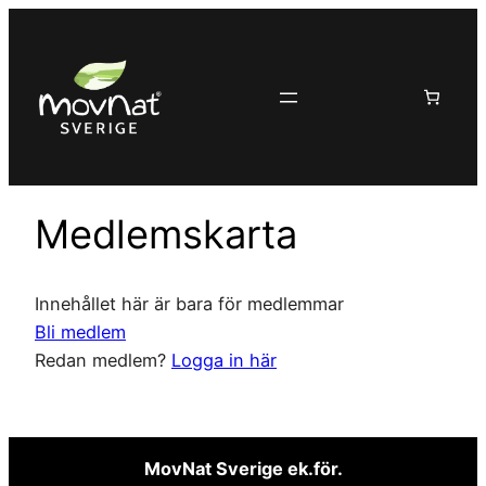
Hoppa
till
innehåll
Medlemskarta
Innehållet här är bara för medlemmar
Bli medlem
Redan medlem?
Logga in här
MovNat Sverige ek.för.