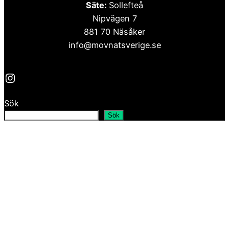
Säte:
Sollefteå
Nipvägen 7
881 70 Näsåker
info@movnatsverige.se
Instagram
Sök
Sök