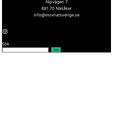
Nipvägen 7
881 70 Näsåker
info@movnatsverige.se
Instagram
Sök
Sök