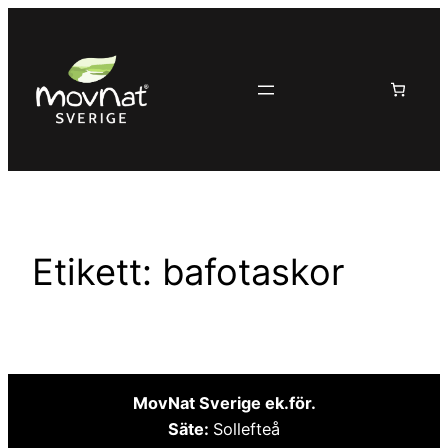
Hoppa
till
innehåll
Etikett:
bafotaskor
MovNat Sverige ek.för.
Säte:
Sollefteå