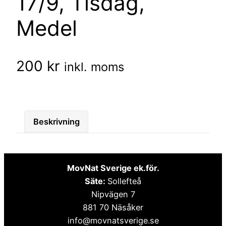
17/9, Tisdag,
Medel
200
kr
inkl. moms
Beskrivning
MovNat Sverige ek.för.
Säte:
Sollefteå
Nipvägen 7
881 70 Näsåker
info@movnatsverige.se