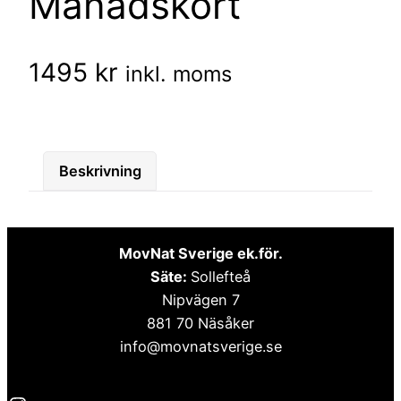
Månadskort
1495
kr
inkl. moms
Beskrivning
MovNat Sverige ek.för.
Säte:
Sollefteå
Nipvägen 7
881 70 Näsåker
info@movnatsverige.se