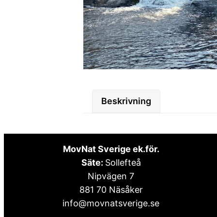
Beskrivning
MovNat Sverige ek.för.
Säte:
Sollefteå
Nipvägen 7
881 70 Näsåker
info@movnatsverige.se