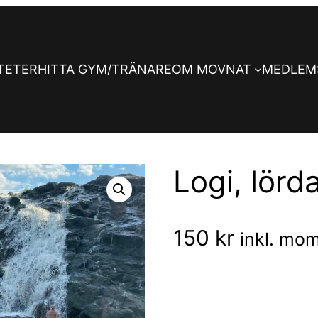
TETER
HITTA GYM/TRÄNARE
OM MOVNAT
MEDLEM
Logi, lörd
150
kr
inkl. mo