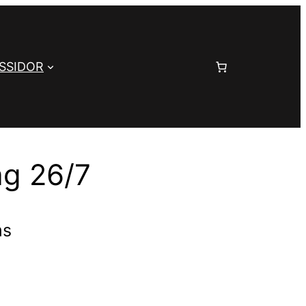
SSIDOR
ag 26/7
ms