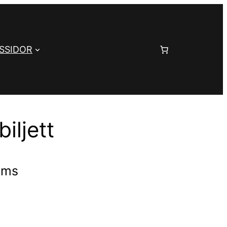
SSIDOR
biljett
oms