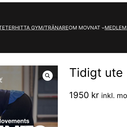
TETER
HITTA GYM/TRÄNARE
OM MOVNAT
MEDLEM
Tidigt ute 
1950
kr
inkl. m