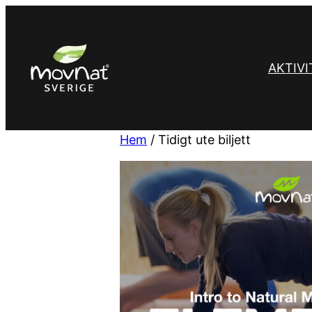
Hoppa
till
innehåll
AKTIVI
Hem
/ Tidigt ute biljett